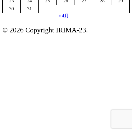
23
24
25
26
27
28
29
30
31
« 4月
© 2026 Copyright IRIMA-23.